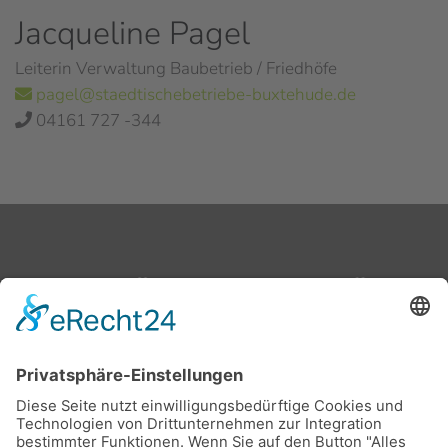
Jacqueline Pagel
Leiterin Verwaltung Baubetrieb / Friedhöfe
pagel@staedtischebetriebe-buxtehude.de
04161 727 -344
Waldfriedhof Buxtehude
, Heitmannsweg, 21614
Buxtehude
Friedhof Ottensen
, Böschenweg, 21614 Buxtehude