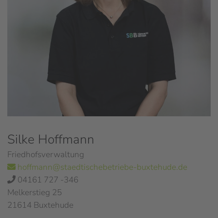
Silke Hoffmann
Friedhofsverwaltung
hoffmann@staedtischebetriebe-buxtehude.de
04161 727 -346
Melkerstieg 25
21614 Buxtehude